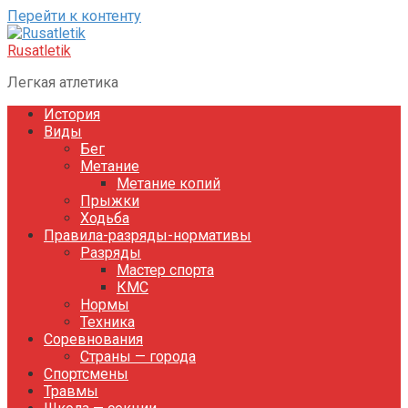
Перейти к контенту
Rusatletik
Легкая атлетика
История
Виды
Бег
Метание
Метание копий
Прыжки
Ходьба
Правила-разряды-нормативы
Разряды
Мастер спорта
КМС
Нормы
Техника
Соревнования
Страны — города
Спортсмены
Травмы