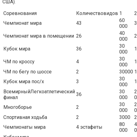
США).
Соревнования
Количествовидов
1
2
60
Чемпионат мира
43
3
000
40
Чемпионат мира в помещении
26
2
000
30
Кубок мира
36
1
000
30
ЧМ по кроссу
4
1
000
ЧМ по бегу по шоссе
2
30000
1
30
Кубок мира пос/х
3
1
000
ВсемирныйЛегкоатлетический
30
2
36
финал
000
0
30
2
Многоборье
2
000
0
Спортивная ходьба
2
3000
2
80
4
Чемпионаты мира
4 эстафеты
000
0