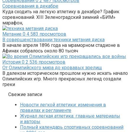
Соревнования
0
2 487 просмотров
Соревнования в декабре
Куда сходить на легкую атлетику в декабре? График
соревнований. XIII Зеленоградский зимний «БИМ»
марафон,
Метание
0
4 583 просмотров
В совершенствовании техники метания диска
В начале апреля 1896 года на мраморном стадионе в
Афинах собралось около 80 тысяч
История
0
2 536 просмотров
От Олимпийского мира до кровавых зрелищ
В далеком историческом прошлом нужно искать начало
Олимпийских игр. Много прекрасных легенд создали
греки
Свежие записи
Новости легкой атлетики: изменения в
правилах и регламенте
Журнал легкая атлетика: главные материалы
и авторы
Полный календарь спортивных соревнований