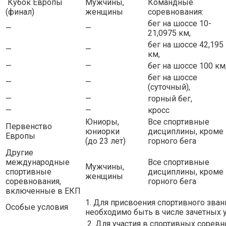
Кубок Европы
Мужчины,
Командные
(финал)
женщины
соревнования:
бег на шоссе 10-
—
—
21,0975 км,
бег на шоссе 42,195
—
—
км,
—
—
бег на шоссе 100 км
бег на шоссе
—
—
(суточный),
—
—
горный бег,
—
—
кросс
Юниоры,
Все спортивные
Первенство
юниорки
дисциплины, кроме
Европы
(до 23 лет)
горного бега
Другие
международные
Все спортивные
Мужчины,
спортивные
дисциплины, кроме
женщины
соревнования,
горного бега
включенные в ЕКП
1. Для присвоения спортивного зва
Особые условия
необходимо быть в числе зачетных у
2. Для участия в спортивных соревн