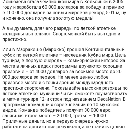
Исинбаева стала чемпионкой мира в Хельсинки в 2005
году и заработала 60 000 долларов за победу и премию
в 100 000 долларов за новый мировой рекорд 5.01 м, ну
и конечно, она получила золотую медаль!
А вы думаете, для чего разряды по легкой атлетике
женщины выполняют. Спортсменкой быть выгодно и
престижно.
Или в Марракеше (Марокко) прошел Континентальный
кубок по легкой атлетике – наследник Кубка мира. Цель
турнира, в первую очередь – коммерческий интерес. За
места в личных видах программы вручаются хорошие
призовые – от 4000 долларов за восьмое место до 30
000 долларов за первое. Не менее ценно любое
призовое место и с точки зрения международного
престижа спортсмена. Показывайте высокие разряды по
легкой атлетике, мужчины! и вы сможете поучаствовать
в матче-турнире 12-и стран под названием DecaNation. В
программе командных соревнований по 10 мужских
видов. Команда-победитель получит 30 000 евро,
занявшая втрое место – 20 000, третье – 10000.
Приличные деньги, но в первую очередь нужно
работать на достижение результата, а не ставить целью