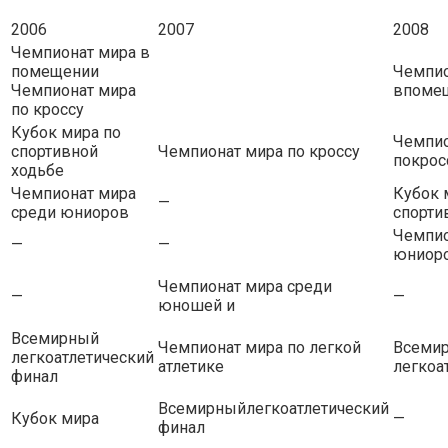
2006
2007
2008
Чемпионат мира в
помещении
Чемпио
Чемпионат мира
впоме
по кроссу
Кубок мира по
Чемпио
спортивной
Чемпионат мира по кроссу
покpoc
ходьбе
Чемпионат мира
Кубок 
—
среди юниоров
спорти
Чемпио
—
—
юниор
Чемпионат мира среди
—
—
юношей и
Всемирный
Чемпионат мира по легкой
Всеми
легкоатлетический
атлетике
легкоа
финал
Всемирныйлегкоатлетический
Кубок мира
—
финал