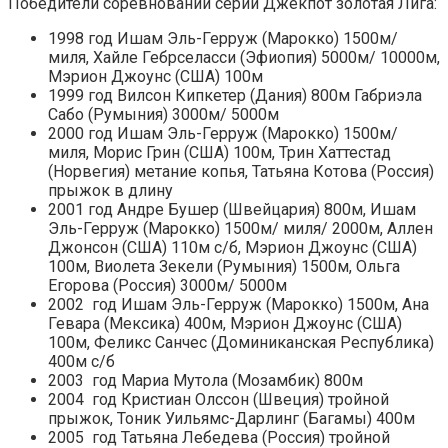
Победители соревнований серии Джекпот золотая Лига:
1998 год Ишам Эль-Герруж (Марокко) 1500м/
миля, Хайле Гебрселасси (Эфиопия) 5000м/ 10000м,
Мэрион Джоунс (США) 100м
1999 год Вилсон Кипкетер (Дания) 800м Габриэла
Сабо (Румыния) 3000м/ 5000м
2000 год Ишам Эль-Герруж (Марокко) 1500м/
миля, Морис Грин (США) 100м, Трин Хаттестад
(Норвегия) метание копья, Татьяна Котова (Россия)
прыжок в длину
2001 год Андре Бушер (Швейцария) 800м, Ишам
Эль-Герруж (Марокко) 1500м/ миля/ 2000м, Аллен
Джонсон (США) 110м с/б, Мэрион Джоунс (США)
100м, Виолета Зекели (Румыния) 1500м, Ольга
Егорова (Россия) 3000м/ 5000м
2002 год Ишам Эль-Герруж (Марокко) 1500м, Ана
Гевара (Мексика) 400м, Мэрион Джоунс (США)
100м, Феликс Санчес (Доминиканская Республика)
400м с/б
2003 год Мариа Мутола (Мозамбик) 800м
2004 год Кристиан Олссон (Швеция) тройной
прыжок, Тоник Уильямс-Дарлинг (Багамы) 400м
2005 год Татьяна Лебедева (Россия) тройной