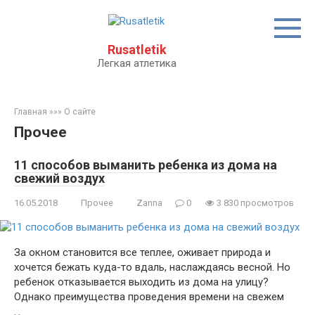
Перейти
к
контенту
Rusatletik
Легкая атлетика
Главная
»»»
О сайте
Прочее
11 способов выманить ребенка из дома на
свежий воздух
16.05.2018
Прочее
Zanna
0
3 830 просмотров
За окном становится все теплее, оживает природа и
хочется бежать куда-то вдаль, наслаждаясь весной. Но
ребенок отказывается выходить из дома на улицу?
Однако преимущества проведения времени на свежем