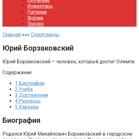
Обучение
Инвентарь
Питание
Форма
Тренер
Главная
»»»
Спортсмены
Юрий Борзаковский
Юрий Борзаковский — человек, который достиг Олимпа.
Содержание:
1
Биография
2
Учеба
3
Достижения
4
Рекорды
5
Карьера
Биография
Родился Юрий Михайлович Борзаковский в городском