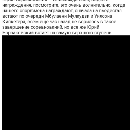
награждения, посмотрите, это очень волнительно, когда
нашего спортсмена награждают, сначала на пьедестал
встают по очереди Мбулаени Мулаудзи и Уилсона
Кипкетера, всем еще час назад не верилось в такое
завершение соревнований, но все же Юрий
Борзаковский встает на самую верхнюю ступень.