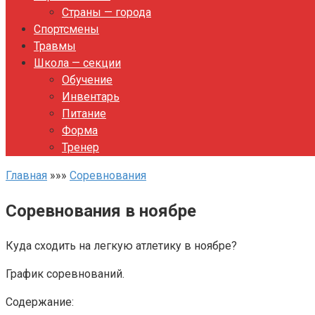
Страны — города
Спортсмены
Травмы
Школа — секции
Обучение
Инвентарь
Питание
Форма
Тренер
Главная
»»»
Соревнования
Соревнования в ноябре
Куда сходить на легкую атлетику в ноябре?
График соревнований.
Содержание: