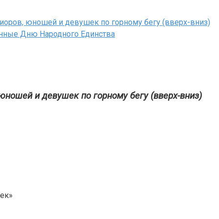
оров, юношей и девушек по горному бегу (вверх-вниз)
нные Дню Народного Единства
ношей и девушек по горному бегу (вверх-вниз)
сек»