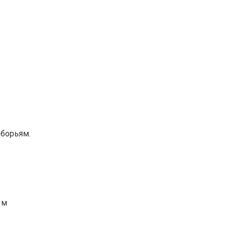
борьям.
 м