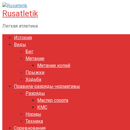
Перейти
Rusatletik
к
контенту
Легкая атлетика
История
Виды
Бег
Метание
Метание копий
Прыжки
Ходьба
Правила-разряды-нормативы
Разряды
Мастер спорта
КМС
Нормы
Техника
Соревнования